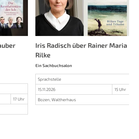
W
d
auber
Iris Radisch über Rainer Maria
Rilke
Ein Sachbuchsalon
Sprachstelle
15.11.2026
15 Uhr
17 Uhr
Bozen, Waltherhaus