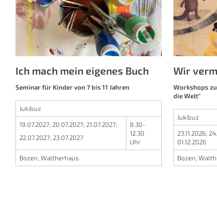
Ich mach mein eigenes Buch
Wir verm
Seminar für Kinder von 7 bis 11 Jahren
Workshops zur
die Welt”
Jukibuz
Jukibuz
19.07.2027
;
20.07.2027
;
21.07.2027
;
8.30-
12.30
23.11.2026
;
24
22.07.2027
;
23.07.2027
Uhr
01.12.2026
Bozen, Waltherhaus
Bozen, Walth