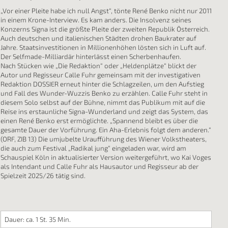
„Vor einer Pleite habe ich null Angst“, tönte René Benko nicht nur 2011
in einem Krone-Interview. Es kam anders. Die Insolvenz seines
Konzerns Signa ist die größte Pleite der zweiten Republik Österreich.
Auch deutschen und italienischen Städten drohen Baukrater auf
Jahre. Staatsinvestitionen in Millionenhöhen lösten sich in Luft auf.
Der Selfmade-Milliardär hinterlässt einen Scherbenhaufen.
Nach Stücken wie „Die Redaktion“ oder „Heldenplätze“ blickt der
Autor und Regisseur Calle Fuhr gemeinsam mit der investigativen
Redaktion DOSSIER erneut hinter die Schlagzeilen, um den Aufstieg
und Fall des Wunder-Wuzzis Benko zu erzählen. Calle Fuhr steht in
diesem Solo selbst auf der Bühne, nimmt das Publikum mit auf die
Reise ins erstaunliche Signa-Wunderland und zeigt das System, das
einen René Benko erst ermöglichte. „Spannend bleibt es über die
gesamte Dauer der Vorführung. Ein Aha-Erlebnis folgt dem anderen.“
(ORF, ZIB 13) Die umjubelte Uraufführung des Wiener Volkstheaters,
die auch zum Festival „Radikal jung“ eingeladen war, wird am
Schauspiel Köln in aktualisierter Version weitergeführt, wo Kai Voges
als Intendant und Calle Fuhr als Hausautor und Regisseur ab der
Spielzeit 2025/26 tätig sind.
Dauer: ca. 1 St. 35 Min.