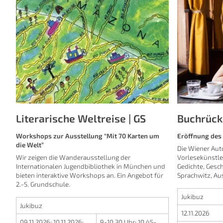
Literarische Weltreise | GS
Buchrüc
Workshops zur Ausstellung “Mit 70 Karten um
Eröffnung des 
die Welt”
Die Wiener Aut
Wir zeigen die Wanderausstellung der
Vorlesekünstle
Internationalen Jugendbibliothek in München und
Gedichte, Gesc
bieten interaktive Workshops an. Ein Angebot für
Sprachwitz, Au
2.-5. Grundschule.
Jukibuz
Jukibuz
12.11.2026
09.11.2026
;
10.11.2026
;
9-10.30 Uhr
;
10.45-