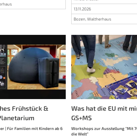
erhaus
13.11.2026
Bozen, Waltherhaus
ches Frühstück &
Was hat die EU mit mir
Planetarium
GS+MS
er | Für Familien mit Kindern ab 6
Workshops zur Ausstellung “Mit 7
die Welt”