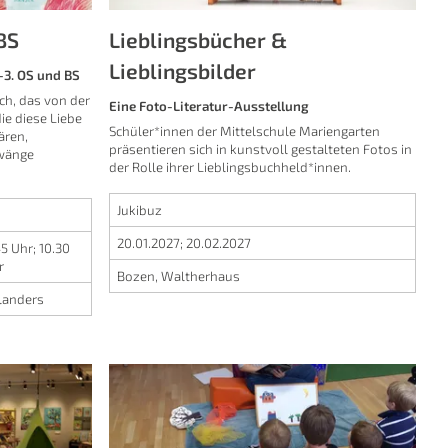
BS
Lieblingsbücher &
Lieblingsbilder
-3. OS und BS
ch, das von der
Eine Foto-Literatur-Ausstellung
ie diese Liebe
Schüler*innen der Mittelschule Mariengarten
ären,
präsentieren sich in kunstvoll gestalteten Fotos in
Zwänge
der Rolle ihrer Lieblingsbuchheld*innen.
Jukibuz
20.01.2027
;
20.02.2027
45 Uhr
;
10.30
r
Bozen, Waltherhaus
landers