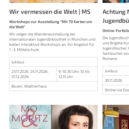
Wir vermessen die Welt | MS
Achtung 
Jugendbü
Workshops zur Ausstellung “Mit 70 Karten um
die Welt”
Online-Fortbil
Wir zeigen die Wanderausstellung der
Die Jugendbuc
Internationalen Jugendbibliothek in München und
und Brigitte K
bieten interaktive Workshops an. Ein Angebot für
Jugendbücher, 
1.-3. Mittelschule.
Sachbücher sow
Romane.
Jukibuz
Jukibuz
23.11.2026
;
24.11.2026
;
9-10.30 Uhr
;
10.45-
01.12.2026
12.15 Uhr
30.11.2026
Bozen, Waltherhaus
Online via Z