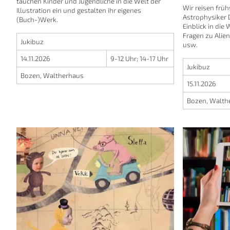
tauchen Kinder und Jugendliche in die Welt der
Wir reisen früh
Illustration ein und gestalten ihr eigenes
Astrophysiker D
(Buch-)Werk.
Einblick in die
Fragen zu Alie
Jukibuz
usw.
14.11.2026
9-12 Uhr
;
14-17 Uhr
Jukibuz
Bozen, Waltherhaus
15.11.2026
Bozen, Walth