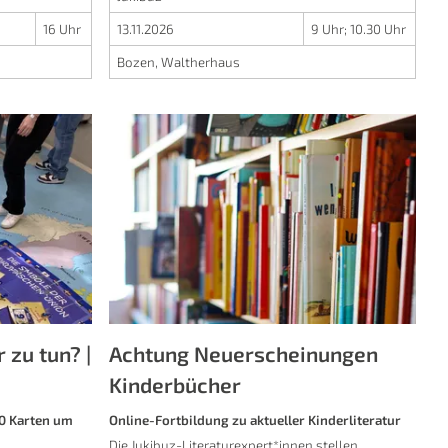
16 Uhr
13.11.2026
9 Uhr
;
10.30 Uhr
Bozen, Waltherhaus
 zu tun? |
Achtung Neuerscheinungen
Kinderbücher
0 Karten um
Online-Fortbildung zu aktueller Kinderliteratur
Die Jukibuz-Literaturexpert*innen stellen