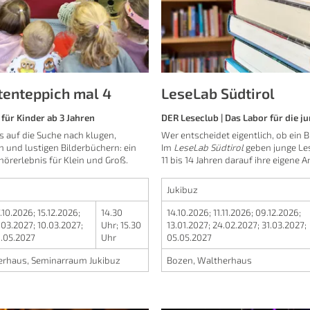
tenteppich mal 4
LeseLab Südtirol
für Kinder ab 3 Jahren
DER Leseclub | Das Labor für die j
 auf die Suche nach klugen,
Wer entscheidet eigentlich, ob ein B
n und lustigen Bilderbüchern: ein
Im
LeseLab Südtirol
geben junge Le
örerlebnis für Klein und Groß.
11 bis 14 Jahren darauf ihre eigene A
Jukibuz
.10.2026
;
15.12.2026
;
14.30
14.10.2026
;
11.11.2026
;
09.12.2026
;
.03.2027
;
10.03.2027
;
Uhr
;
15.30
13.01.2027
;
24.02.2027
;
31.03.2027
;
.05.2027
Uhr
05.05.2027
erhaus, Seminarraum Jukibuz
Bozen, Waltherhaus