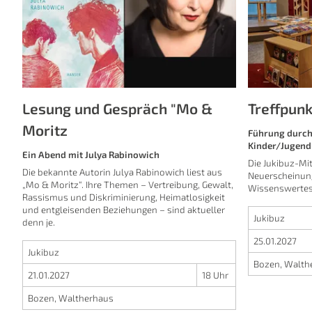
Lesung und Gespräch "Mo &
Treffpun
Moritz
Führung durch
Kinder/Jugendl
Ein Abend mit Julya Rabinowich
Die Jukibuz-Mi
Die bekannte Autorin Julya Rabinowich liest aus
Neuerscheinun
„Mo & Moritz“. Ihre Themen – Vertreibung, Gewalt,
Wissenswertes
Rassismus und Diskriminierung, Heimatlosigkeit
und entgleisenden Beziehungen – sind aktueller
Jukibuz
denn je.
25.01.2027
Jukibuz
Bozen, Walth
21.01.2027
18 Uhr
Bozen, Waltherhaus