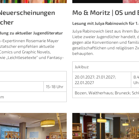
Neuerscheinungen
Mo & Moritz | OS und 
cher
Lesung mit Julya Rabinowich für 1.
Julya Rabinowich liest aus ihrem Bu
dung zu aktueller Jugendliteratur
Liebe zweier Jugendlicher handelt, d
h-Expertinnen Rosemarie Mayer
gegen alle Konventionen und famili
ustatscher empfehlen aktuelle
gesellschaftlichen und religiösen 
Comics und Graphic Novels,
behaupten.
ie „Leichtlesetexte“ und Fantasy-
Jukibuz
20.01.2027
;
21.01.2027
;
8.
22.01.2027
Uh
15-18 Uhr
Bozen, Waltherhaus
;
Bruneck
;
Sch
oom