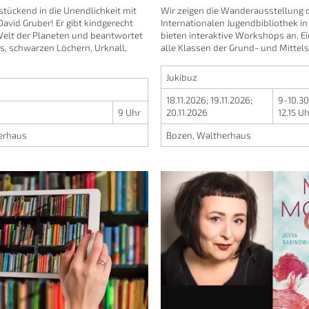
stückend in die Unendlichkeit mit
Wir zeigen die Wanderausstellung 
avid Gruber! Er gibt kindgerecht
Internationalen Jugendbibliothek 
 Welt der Planeten und beantwortet
bieten interaktive Workshops an. E
ns, schwarzen Löchern, Urknall,
alle Klassen der Grund- und Mittels
Jukibuz
18.11.2026
;
19.11.2026
;
9-10.30
9 Uhr
20.11.2026
12.15 U
erhaus
Bozen, Waltherhaus