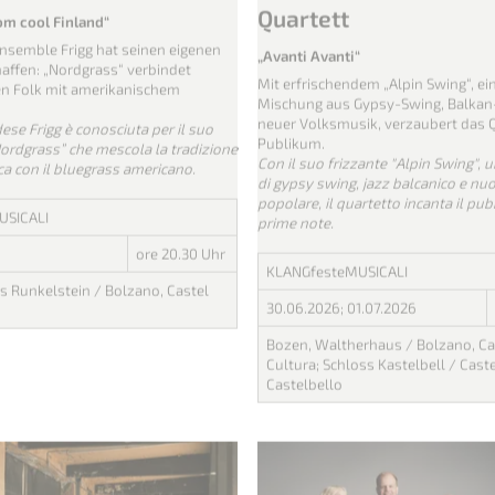
eranstaltung
Vergangene Veranstaltung
Schneeberger & Baka
Quartett
rom cool Finland“
Ensemble Frigg hat seinen eigenen
„Avanti Avanti“
haffen: „Nordgrass“ verbindet
Mit erfrischendem „Alpin Swing“, e
n Folk mit amerikanischem
Mischung aus Gypsy-Swing, Balkan
neuer Volksmusik, verzaubert das Q
ese Frigg è conosciuta per il suo
Publikum.
 “Nordgrass” che mescola la tradizione
Con il suo frizzante "Alpin Swing", u
ca con il bluegrass americano.
di gypsy swing, jazz balcanico e nu
popolare, il quartetto incanta il pub
USICALI
prime note.
ore 20.30 Uhr
KLANGfesteMUSICALI
s Runkelstein / Bolzano, Castel
30.06.2026
;
01.07.2026