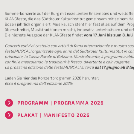
KLANGfesteMUSICALI
Sommerkonzerte auf der Burg mit exzellenten Ensembles und weltoffen
KLANGfeste, die das Südtiroler Kulturinstitut gemeinsam mit seinem H
Bozen jährlich organisiert. Musikalisch steht hier fast alles auf dem 
überschreitet, Musiktraditionen mischt, innovativ, unterhaltsam und erf
Die nächste Ausgabe der KLANGfeste findet
vom 17. Juni bis zum 8. Jul
Concerti estivi al castello con artisti di fama internazionale e musica co
festeMUSICALI organizzate ogni anno dal Südtiroler Kulturinstitut in co
principale, la Cassa Rurale di Bolzano. Musicalmente, il programma abbr
confini e mescolando le tradizioni: è fresco, divertente e coinvolgente.
La prossima edizione delle festeMUSICALI si terrà
dal 17 giugno all'8 l
Laden Sie hier das Konzertprogramm 2026 herunter:
Ecco il programma dell'edizione 2026: