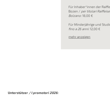
Ticketpreise / Pr
Normalpreis /
prezzo:
24,0
Für Mitglieder und Abonnent
soci e abbonati del Südtirole
Für Inhaber*innen der Raiff
Bozen /
per titolari Raiffei
Bolzano:
18,00 €
Für Minderjährige und Studi
fino a 26 anni:
12,00 €
mehr anzeigen