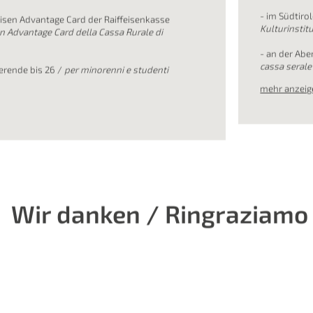
ezzi
Kauf & 
prenota
0 €
- Ticketkauf
*innen des Südtiroler Kulturinstituts /
per
acquisto
onl
r Kulturinstitut:
18,00 €
- im Südtirol
eisen Advantage Card der Raiffeisenkasse
Kulturinstitu
sen Advantage Card della Cassa Rurale di
- an der Abe
cassa serale
erende bis 26 /
per minorenni e studenti
mehr anzeig