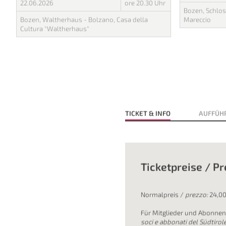
Vertrautes auf Unerwartetes.
Go electric! Pe
Bozen Brass ci accompagna in un viaggio in cui la
la cornice di un
musica classica incontra il jazz, l’Oberkrainer si
FESTEmusicali 
fonde con i ritmi contemporanei e il tradizionale si
elettronica.
intreccia con l’inaspettato.
KLANGfesteM
KLANGfesteMUSICALI
20.06.2026
22.06.2026
ore 20.30 Uhr
Bozen, Schlos
Bozen, Waltherhaus - Bolzano, Casa della
Mareccio
Cultura "Waltherhaus"
TICKET & INFO
AUFFÜHR