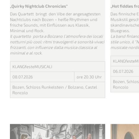
Vergangene Veranstaltung
Vergangene V
Arcis Saxophon Quartett
Frigg
„Quirky Nightclub Chronicles“
„Hot fiddles f
Das Quartett bringt den Vibe der angesagtesten
Das finnische 
Nachtclubs nach Bozen – heiße Rhythmen und
Musikstil gesc
frische Sounds, mit Einflüssen aus Klassik,
skandinavische
Minimal und Rock.
Bluegrass.
Il quartetto porta a Bolzano l’atmosfera dei locali
La band finland
notturni più cool: ritmi travolgenti e sonorità vivaci
stile unico, il
frizzanti, con influenze dalla musica classica al
musicale nordi
minimal e al rock.
KLANGfesteM
KLANGfesteMUSICALI
06.07.2026
08.07.2026
ore 20.30 Uhr
Bozen, Schlos
Bozen, Schloss Runkelstein / Bolzano, Castel
Roncolo
Roncolo