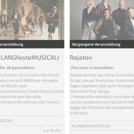
Bozen, Waltherhaus / Bolzano, Ca
Cultura
;
Schloss Kastelbell / Caste
Castelbello
eranstaltung
Vergangene Veranstaltung
 KLANGfesteMUSICALI
Rajaton
for all generations
„The voice is boundless“
s Electric! Zum ersten Mal findet
Die Bandbreite des Vokal-Ensembl
retsch eine KLANGfeste-Ausgabe
Songs, die auf finnischen Volksmel
her Musik statt.
Sagen basieren, aber auch Arrange