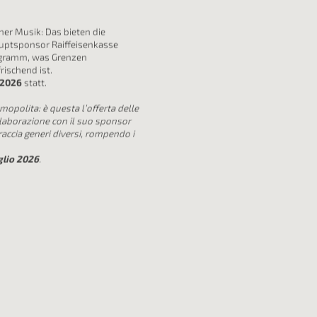
er Musik: Das bieten die
auptsponsor Raiffeisenkasse
Programm, was Grenzen
rischend ist.
i 2026
statt.
smopolita: è questa l’offerta delle
llaborazione con il suo sponsor
accia generi diversi, rompendo i
uglio 2026
.