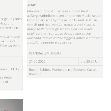
Vergangene Veranstaltung
nic
Maxjoseph
„NAU“
Maxjoseph bricht Klischees auf und lässt
außergewöhnliche Ideen entstehen: Musik, selbst
iner gelungenen
komponiert, eine Synthese von E- und U-Musik,
-Jazz und
von alt und neu, von Volksmusik und Klassik.
uartett sein
Maxjoseph rompe gli schemi e dà vita a idee
originali: brani composti da loro stessi, che
n riuscito mix
uniscono musica colta e leggera, antico e moderno,
ova musica
tradizione popolare e classica.
blico sin dalle
KLANGfesteMUSICALI
24.06.2026
ore 20.30 Uhr
ore 20.30 Uhr
Bozen, Schloss Runkelstein / Bolzano, Castel
Roncolo