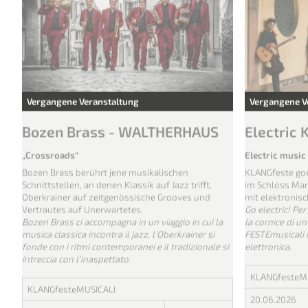
Vergangene Veranstaltung
Vergangene V
Bozen Brass - WALTHERHAUS
Electric
„Crossroads“
Electric music 
Bozen Brass berührt jene musikalischen
KLANGfeste goe
Schnittstellen, an denen Klassik auf Jazz trifft,
im Schloss Ma
Oberkrainer auf zeitgenössische Grooves und
mit elektronisc