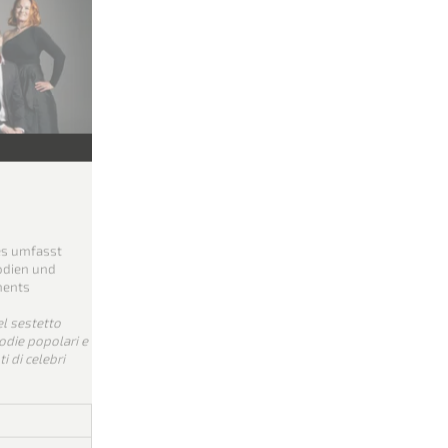
sa della
llo di
es umfasst
odien und
ments