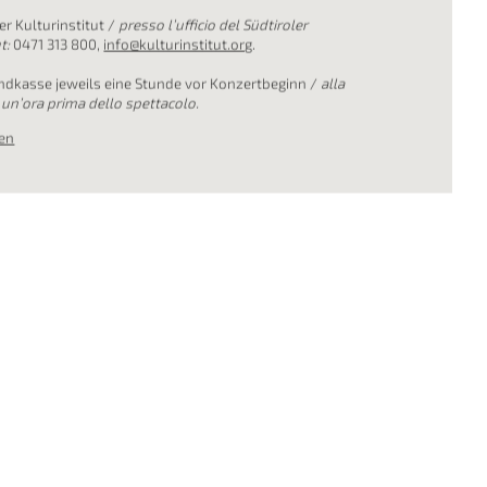
Reservierung / Acquisto &
zione:
online
; Bezahlung mittels Kreditkarte oder PayPal /
ine
; pagamento con carta di credito o PayPal.
er Kulturinstitut /
presso l’ufficio del Südtiroler
t:
0471 313 800,
info@kulturinstitut.org
.
ndkasse jeweils eine Stunde vor Konzertbeginn /
alla
 un’ora prima dello spettacolo.
en