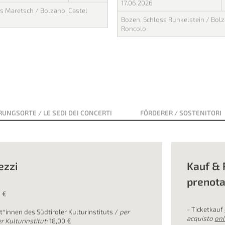
r la prima volta, Castel Mareccio sarà
bekannter Pop-Songs.
’edizione speciale delle
L’inesauribile repertorio musicale d
interamente dedicata alla musica
vocale spazia da brani ispirati a me
leggende finlandesi ad arrangiamenti
brani pop.
USICALI
KLANGfesteMUSICALI
ore 15 Uhr
17.06.2026
s Maretsch / Bolzano, Castel
Bozen, Schloss Runkelstein / Bolz
Roncolo
UNGSORTE / LE SEDI DEI CONCERTI
FÖRDERER / SOSTENITORI