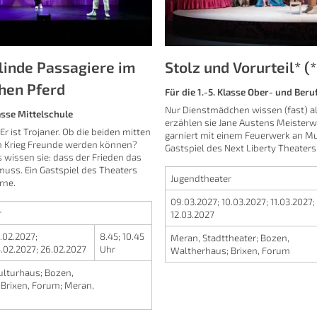
linde Passagiere im
Stolz und Vorurteil* (
chen Pferd
Für die 1.-5. Klasse Ober- und Ber
Nur Dienstmädchen wissen (fast) a
lasse Mittelschule
erzählen sie Jane Austens Meisterw
. Er ist Trojaner. Ob die beiden mitten
garniert mit einem Feuerwerk an Mu
n Krieg Freunde werden können?
Gastspiel des Next Liberty Theaters
s wissen sie: dass der Frieden das
muss. Ein Gastspiel des Theaters
Jugendtheater
rne.
09.03.2027
;
10.03.2027
;
11.03.2027
;
r
12.03.2027
.02.2027
;
8.45
;
10.45
Meran, Stadttheater
;
Bozen,
.02.2027
;
26.02.2027
Uhr
Waltherhaus
;
Brixen, Forum
ulturhaus
;
Bozen,
;
Brixen, Forum
;
Meran,