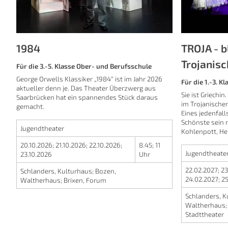
1984
TROJA - b
Trojanis
Für die 3.-5. Klasse Ober- und Berufsschule
George Orwells Klassiker „1984“ ist im Jahr 2026
Für die 1.-3. K
aktueller denn je. Das Theater Überzwerg aus
Sie ist Griechin
Saarbrücken hat ein spannendes Stück daraus
im Trojanische
gemacht.
Eines jedenfall
Schönste sein 
Jugendtheater
Kohlenpott, He
20.10.2026
;
21.10.2026
;
22.10.2026
;
8.45
;
11
Jugendtheate
23.10.2026
Uhr
22.02.2027
;
23
Schlanders, Kulturhaus
;
Bozen,
24.02.2027
;
25
Waltherhaus
;
Brixen, Forum
Schlanders, K
Waltherhaus
Stadttheater