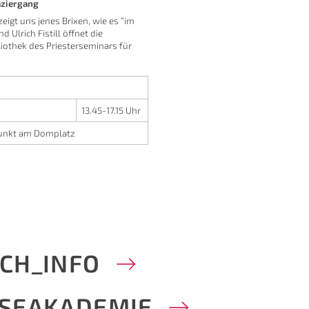
aziergang
zeigt uns jenes Brixen, wie es “im
d Ulrich Fistill öffnet die
liothek des Priesterseminars für
13.45-17.15 Uhr
punkt am Domplatz
CH_INFO
SEAKADEMIE