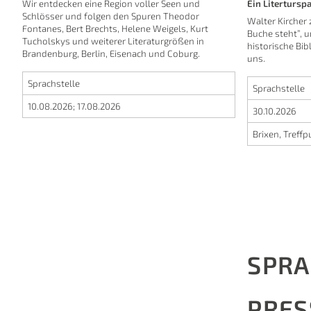
Wir entdecken eine Region voller Seen und
Ein Litertursp
Schlösser und folgen den Spuren Theodor
Walter Kircher 
Fontanes, Bert Brechts, Helene Weigels, Kurt
Buche steht”, un
Tucholskys und weiterer Literaturgrößen in
historische Bib
Brandenburg, Berlin, Eisenach und Coburg.
uns.
Sprachstelle
Sprachstelle
10.08.2026
;
17.08.2026
30.10.2026
Brixen, Treff
SPRA
PRES