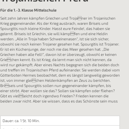
Für die 1.-3. Klasse Mittelschule
Seit zehn Jahren kämpfen Griechen und Trojaner im Trojanischen
Krieg gegeneinander. Als der Krieg ausbrach, waren Briseis und
Spourgitis noch kleine Kinder. Hasst eure Feinde!, das haben sie
gelernt. Briseis ist Griechin, sie will kämpfen und eine Heldin
werden. „Alle in Troja haben Schweinenasen“, ist sie sich sicher,
obwohl sie noch keinen Trojaner gesehen hat. Spourgitis ist Trojaner.
Er ist ein Küchenjunge, der noch nie das Meer gesehen hat. „Die
Griechen haben alle Fell!“, davon ist er überzeugt, obwohl er keinen
Griechen kennt. Es ist Krieg, da lernt man sich nicht kennen, da
wird nur gekämpft. Aber eines Nachts begegnen sich die beiden doch
und treffen im Trojanischen Pferd aufeinander. Sie werden dabei vom
Götterboten Hermes beobachtet, dem es längst langweilig geworden
ist, von immer gleichen Heldenkämpfen an Zeus zu berichten.
Briseis und Spourgitis sollen nun gegeneinander kämpfen, bis
einer stirbt. Aber wollen sie das? Sollen sie kämpfen oder fliehen?
Gibt es vielleicht doch irgendwo Frieden? Frieden kennen die
beiden zwar nicht. Aber sie wissen, dass es das Schönste sein muss
Dauer: ca. 1 St. 10 Min.