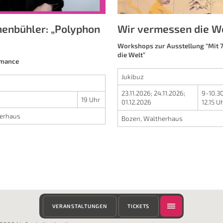
henbühler: „Polyphon
Wir vermessen die We
Workshops zur Ausstellung “Mit 
die Welt”
rmance
Jukibuz
23.11.2026
;
24.11.2026
;
9-10.3
19 Uhr
01.12.2026
12.15 U
erhaus
Bozen, Waltherhaus
VERANSTALTUNGEN
TICKETS