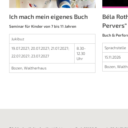
Ich mach mein eigenes Buch
Béla Rot
Pervers“
Seminar für Kinder von 7 bis 11 Jahren
Buch & Perfo
Jukibuz
Sprachstelle
19.07.2027
;
20.07.2027
;
21.07.2027
;
8.30-
12.30
22.07.2027
;
23.07.2027
15.11.2026
Uhr
Bozen, Walth
Bozen, Waltherhaus