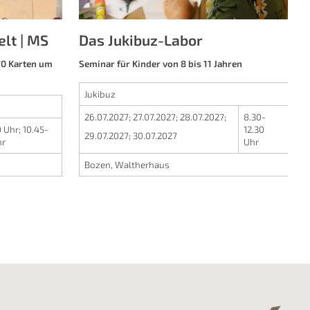
lt | MS
Das Jukibuz-Labor
70 Karten um
Seminar für Kinder von 8 bis 11 Jahren
Jukibuz
26.07.2027
;
27.07.2027
;
28.07.2027
;
8.30-
0 Uhr
;
10.45-
12.30
29.07.2027
;
30.07.2027
hr
Uhr
Bozen, Waltherhaus