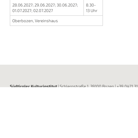
23.11.2026
;
24
28.06.2027
;
29.06.2027
;
30.06.2027
;
8.30-
01.12.2026
01.07.2027
;
02.07.2027
13 Uhr
Bozen, Walth
Oberbozen, Vereinshaus
Südtiroler Kulturinstitut
| Schlernstraße 1, 39100 Bozen |
+39 0471 3
Bürozeiten: Montag bis Freitag von 8:30-12:30 Uhr, Donnerstag auch 
Instagram
Facebook
LinkedIn
Youtube
Alle Veranstaltungen
Theater & Konzerte
Jukibuz