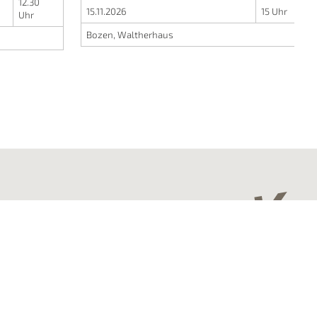
12.30
15.11.2026
15 Uhr
Uhr
Bozen, Waltherhaus
Impressum
Privacy
Cookies
web performance by