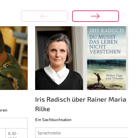
S
Iris Radisch über Rainer Maria
Rilke
hren
Ein Sachbuchsalon
Sprachstelle
;
8.30-