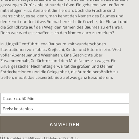
gezwungen. Zurück bleibt nur der Löwe. Ein geheimnisvoller Baum
mit saftigen Früchten zieht die Tiere an. Doch die Früchte sind
unerreichbar, es sei denn, man kennt den Namen des Baumes und
den kennt nur der Löwe. So machen sich die Gazelle, der Elefant und
die Schildkröte auf den Weg, den Namen des Baumes zu erfahren.
Doch wer wird es schaffen, sich den Namen auch zu merken?
In „Ungalli“ entführt Lena Raubaum, mit wunderschönen
Illustrationen von Tobias Krejtschi, Kinder und Eltern in eine Welt
voller Abenteuer und Weisheiten. Eine Geschichte über
Zusammenhalt, Gedächtnis und den Mut, Neues zu wagen. Ein
unvergesslicher Nachmittag erwartet die großen und kleinen
Entdecker*innen und die Gelegenheit, die Autorin persönlich zu
treffen, macht das Leseerlebnis zu etwas ganz Besonderem.
Dauer: ca. 50 Min.
Preis: kostenlos
ANMELDEN
Anmeldestart: Mittwoch, 1. Oktober 2025 ab 9 Uhr