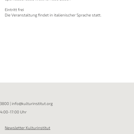
Eintritt frei
Die Veranstaltung findet in italienischer Sprache statt.
13800
|
info@kulturinstitut.org
14:00-17:00 Uhr
Newsletter Kulturinstitut