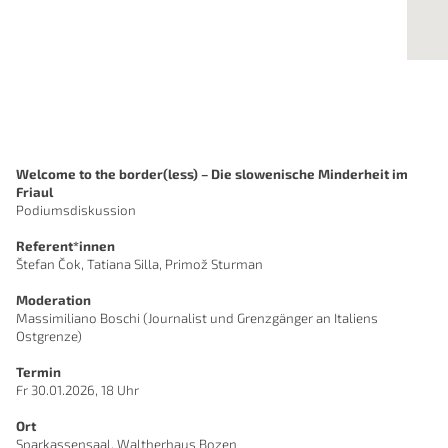
Welcome to the border(less) – Die slowenische Minderheit im
Friaul
Podiumsdiskussion
Referent*innen
Štefan Čok, Tatiana Silla, Primož Sturman
Moderation
Massimiliano Boschi (Journalist und Grenzgänger an Italiens
Ostgrenze)
Termin
Fr 30.01.2026, 18 Uhr
Ort
Sparkassensaal, Waltherhaus Bozen