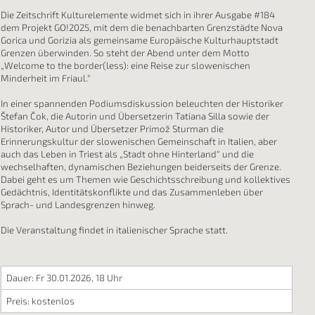
Die Zeitschrift Kulturelemente widmet sich in ihrer Ausgabe #184
dem Projekt GO!2025, mit dem die benachbarten Grenzstädte Nova
Gorica und Gorizia als gemeinsame Europäische Kulturhauptstadt
Grenzen überwinden. So steht der Abend unter dem Motto
„Welcome to the border(less): eine Reise zur slowenischen
Minderheit im Friaul.“
In einer spannenden Podiumsdiskussion beleuchten der Historiker
Štefan Čok, die Autorin und Übersetzerin Tatiana Silla sowie der
Historiker, Autor und Übersetzer Primož Sturman die
Erinnerungskultur der slowenischen Gemeinschaft in Italien, aber
auch das Leben in Triest als „Stadt ohne Hinterland“ und die
wechselhaften, dynamischen Beziehungen beiderseits der Grenze.
Dabei geht es um Themen wie Geschichtsschreibung und kollektives
Gedächtnis, Identitätskonflikte und das Zusammenleben über
Sprach- und Landesgrenzen hinweg.
Die Veranstaltung findet in italienischer Sprache statt.
Dauer: Fr 30.01.2026, 18 Uhr
Preis: kostenlos